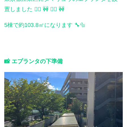
置しました 👷‍♀️ 🚧 👷‍♂️ 🚧
5棟で約103.8㎡になります 🔧🔩
📸 エプランタの下準備