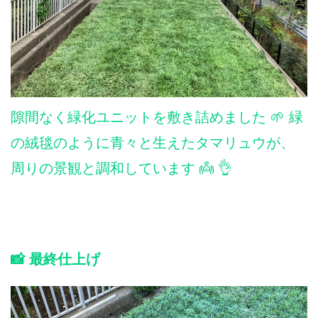
隙間なく緑化ユニットを敷き詰めました 🌱 緑
の絨毯のように青々と生えたタマリュウが、
周りの景観と調和しています 👼 👌
📸 最終仕上げ