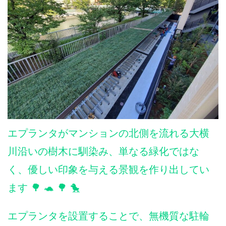
エプランタがマンションの北側を流れる大横
川沿いの樹木に馴染み、単なる緑化ではな
く、優しい印象を与える景観を作り出してい
ます 🌳 🐢 🌳 🐤
エプランタを設置することで、無機質な駐輪