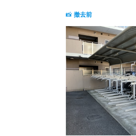
📸
撤去前