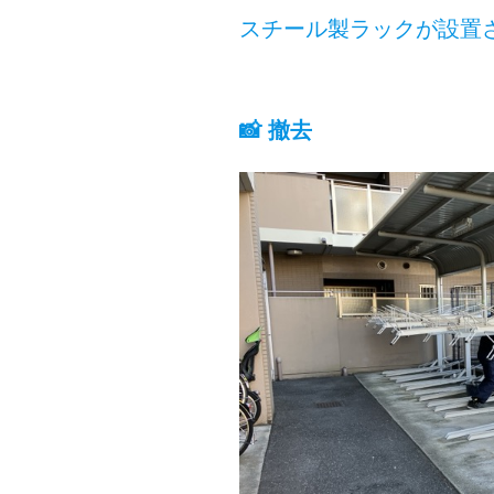
スチール製ラックが設置さ
📸 撤去