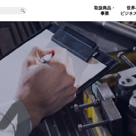
取扱商品・
世界
事業
ビジネ
社概要
電子関連事業
食品機械関連事業
沿 革
駐輪設
食品機械（日本製およ
電子事業
サイク
び海外製）
電子基板 (輸出)
サイク
包装機械（日本製およ
び海外製）
基板保守・修理・複製
リニュ
食品原材料（日本製
品）
ベーカリー＆食品ソリ
ューション