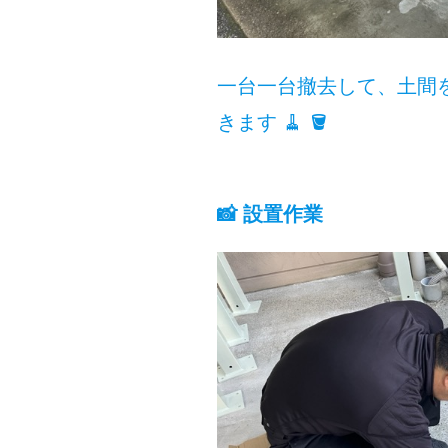
一台一台撤去して、土間を高
きます 🧹 🪣
📸 設置作業