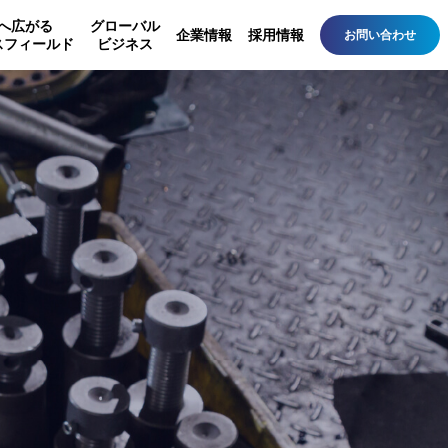
へ広がる
グローバル
企業情報
採用情報
お問い合わせ
スフィールド
ビジネス
備
事業所・営業所一覧
設備・その他
ルラック
設備
ルルーフ
素材
ーアル工事
バイオトイレ
安全器（信和エンジニ
アリング）
各種認定試験装置（信
和エンジニアリング）
その他