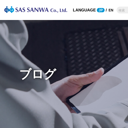
LANGUAGE
/
JP
EN
鉄鋼・断熱材・カ
企業理念
溶接機材
会
ーボン
高圧ガス
断熱材
溶接材料
耐火物
溶接補助材
カーボン
溶接・溶断機器
鋳鍛造
ブログ
その他
鉄鋼製品
非鉄金属
合金鉄 (フェロアロイ)