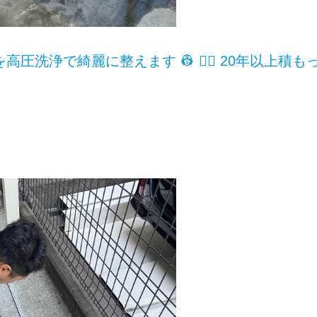
圧洗浄で綺麗に整えます 👷 👷‍♂️ 20年以上