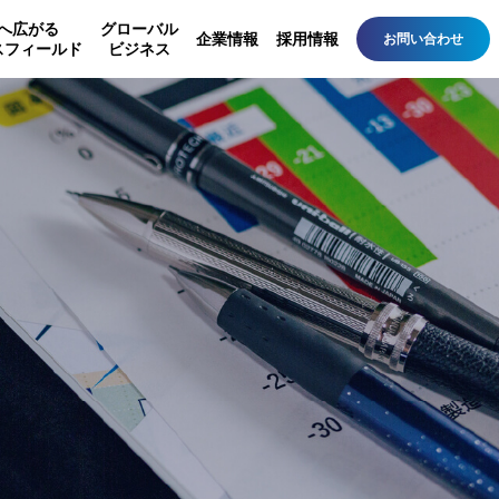
へ広がる
グローバル
企業情報
採用情報
お問い合わせ
スフィールド
ビジネス
備
事業所・営業所一覧
設備・その他
ルラック
設備
ルルーフ
素材
ーアル工事
バイオトイレ
安全器（信和エンジニ
アリング）
各種認定試験装置（信
和エンジニアリング）
その他