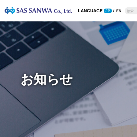
LANGUAGE
/
JP
EN
鉄鋼・断熱材・カ
企業理念
溶接機材
会
ーボン
高圧ガス
断熱材
溶接材料
耐火物
溶接補助材
カーボン
溶接・溶断機器
鋳鍛造
お知らせ
その他
鉄鋼製品
非鉄金属
合金鉄 (フェロアロイ)