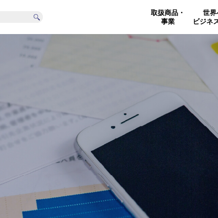
取扱商品・
世界
事業
ビジネ
社概要
電子関連事業
食品機械関連事業
沿 革
駐輪設
食品機械（日本製およ
電子事業
サイク
び海外製）
電子基板 (輸出)
サイク
包装機械（日本製およ
び海外製）
基板保守・修理・複製
リニュ
食品原材料（日本製
品）
ベーカリー＆食品ソリ
ューション