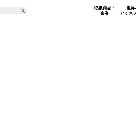
取扱商品・
世界
事業
ビジネ
社概要
電子関連事業
食品機械関連事業
沿 革
駐輪設
食品機械（日本製およ
電子事業
サイク
び海外製）
電子基板 (輸出)
サイク
包装機械（日本製およ
び海外製）
基板保守・修理・複製
リニュ
食品原材料（日本製
品）
ベーカリー＆食品ソリ
ューション