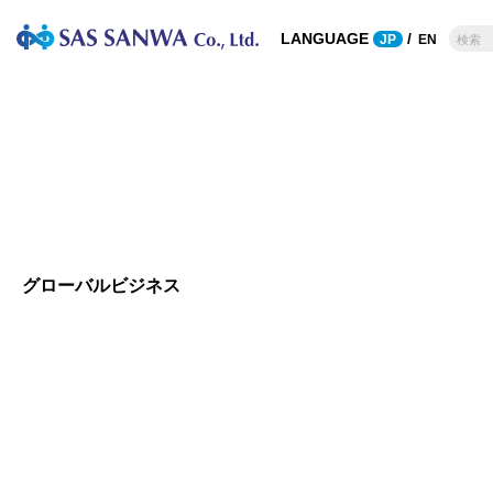
LANGUAGE
/
JP
EN
鉄鋼・断熱材・カ
企業理念
溶接機材
会
ーボン
高圧ガス
断熱材
溶接材料
耐火物
溶接補助材
カーボン
溶接・溶断機器
鋳鍛造
その他
グローバルビジネス
鉄鋼製品
非鉄金属
合金鉄 (フェロアロイ)