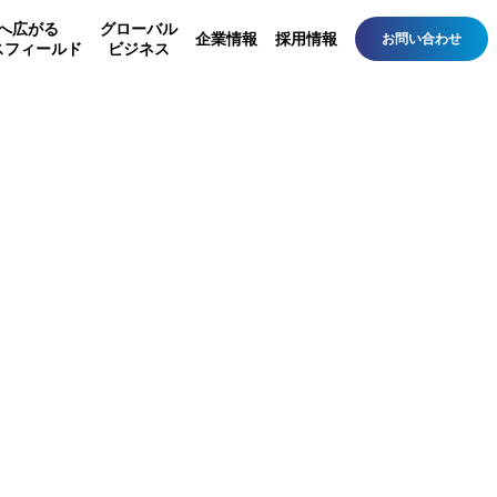
へ広がる
グローバル
企業情報
採用情報
お問い合わせ
スフィールド
ビジネス
備
事業所・営業所一覧
設備・その他
ルラック
設備
ルルーフ
素材
ーアル工事
バイオトイレ
安全器（信和エンジニ
アリング）
各種認定試験装置（信
和エンジニアリング）
その他